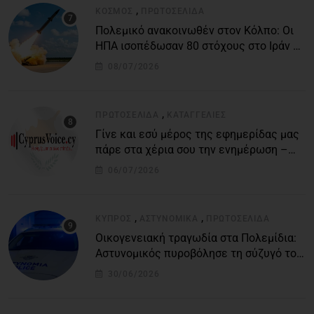
,
ΚΌΣΜΟΣ
ΠΡΩΤΟΣΈΛΙΔΑ
Πολεμικό ανακοινωθέν στον Κόλπο: Οι
ΗΠΑ ισοπέδωσαν 80 στόχους στο Ιράν –
Μπαράζ επιθέσεων σε αμερικανικές
08/07/2026
βάσεις
,
ΠΡΩΤΟΣΈΛΙΔΑ
ΚΑΤΑΓΓΕΛΙΕΣ
Γίνε και εσύ μέρος της εφημερίδας μας
πάρε στα χέρια σου την ενημέρωση –
στείλε το δικό σου άρθρο την δική σου
06/07/2026
άποψη ή καταγγελία για δημοσίευση
,
,
ΚΎΠΡΟΣ
ΑΣΤΥΝΟΜΙΚΆ
ΠΡΩΤΟΣΈΛΙΔΑ
Οικογενειακή τραγωδία στα Πολεμίδια:
Αστυνομικός πυροβόλησε τη σύζυγό του
και αυτοκτόνησε
30/06/2026