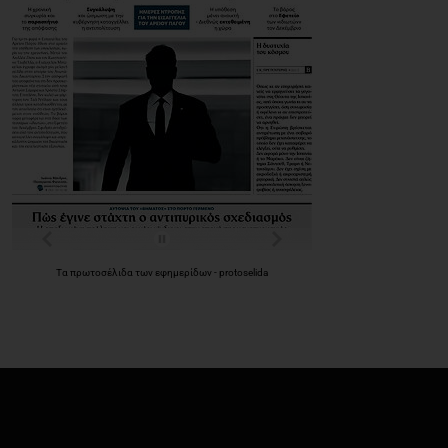
Τα
πρωτοσέλιδα
των
εφημερίδων
-
protoselida