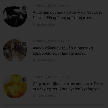
,
ΚΎΠΡΟΣ
ΠΡΩΤΟΣΈΛΙΔΑ
Αιματηρή συμπλοκή στον Άγιο Νεόφυτο
Πάφου: Έξι ημέρες κράτηση στον
51χρονο μοναχό
08/08/2026
,
ΚΎΠΡΟΣ
ΠΡΩΤΟΣΈΛΙΔΑ
Ανακοινώθηκαν τα νέα Διοικητικά
Συμβούλια των Ημικρατικών
Οργανισμών – Όλη η λίστα με τα
06/08/2026
ονόματα
,
ΚΎΠΡΟΣ
ΠΡΩΤΟΣΈΛΙΔΑ
Οδηγός επιβίωσης στον καύσωνα: Όλες
οι οδηγίες του Υπουργείου Υγείας για
τις υψηλές θερμοκρασίες
14/07/2026