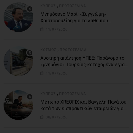
,
ΚΎΠΡΟΣ
ΠΡΩΤΟΣΈΛΙΔΑ
Μνημόσυνο Μαρί: «Συγγνώμη»
Χριστοδουλίδη για τα λάθη που
οδήγησαν στην τραγωδία
11/07/2026
,
ΚΌΣΜΟΣ
ΠΡΩΤΟΣΈΛΙΔΑ
Αυστηρή απάντηση ΥΠΕΞ: Παράνομο το
«μνημόνιο» Τουρκίας-κατεχομένων για
τον υποθαλάσσιο αγωγό
11/07/2026
,
ΚΎΠΡΟΣ
ΠΡΩΤΟΣΈΛΙΔΑ
Μέτωπο XREOFIX και Βαγγέλη Πανάτου
κατά των εισπρακτικών εταιρειών για
την προστασία των δανειοληπτών
08/07/2026