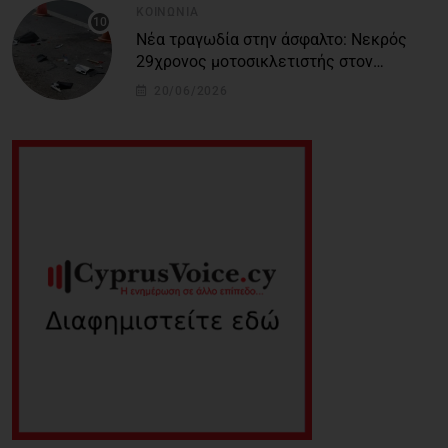
ΚΟΙΝΩΝΊΑ
Νέα τραγωδία στην άσφαλτο: Νεκρός
29χρονος μοτοσικλετιστής στον
αυτοκινητόδρομο Πάφου – Λεμεσού
20/06/2026