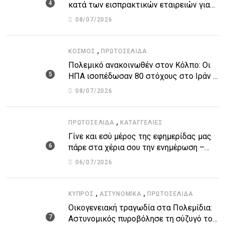
κατά των εισπρακτικών εταιρειών για
την προστασία των δανειοληπτών
08/07/2026
,
ΚΌΣΜΟΣ
ΠΡΩΤΟΣΈΛΙΔΑ
Πολεμικό ανακοινωθέν στον Κόλπο: Οι
ΗΠΑ ισοπέδωσαν 80 στόχους στο Ιράν –
Μπαράζ επιθέσεων σε αμερικανικές
08/07/2026
βάσεις
,
ΠΡΩΤΟΣΈΛΙΔΑ
ΚΑΤΑΓΓΕΛΙΕΣ
Γίνε και εσύ μέρος της εφημερίδας μας
πάρε στα χέρια σου την ενημέρωση –
στείλε το δικό σου άρθρο την δική σου
06/07/2026
άποψη ή καταγγελία για δημοσίευση
,
,
ΚΎΠΡΟΣ
ΑΣΤΥΝΟΜΙΚΆ
ΠΡΩΤΟΣΈΛΙΔΑ
Οικογενειακή τραγωδία στα Πολεμίδια:
Αστυνομικός πυροβόλησε τη σύζυγό του