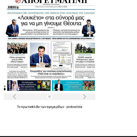
Τα
πρωτοσέλιδα
των
εφημερίδων
-
protoselida