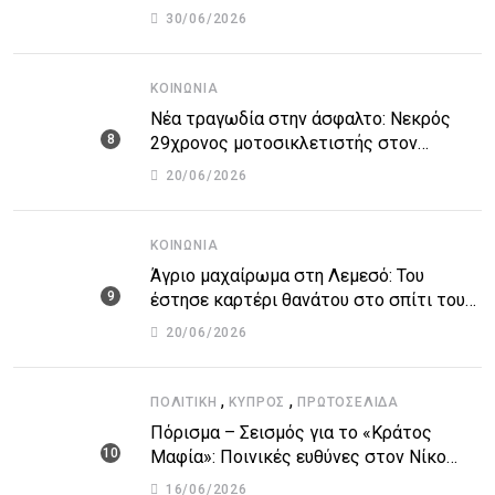
και αυτοκτόνησε
30/06/2026
ΚΟΙΝΩΝΊΑ
Νέα τραγωδία στην άσφαλτο: Νεκρός
29χρονος μοτοσικλετιστής στον
αυτοκινητόδρομο Πάφου – Λεμεσού
20/06/2026
ΚΟΙΝΩΝΊΑ
Άγριο μαχαίρωμα στη Λεμεσό: Του
έστησε καρτέρι θανάτου στο σπίτι του
για προσωπικές διαφορές – Στο
20/06/2026
νοσοκομείο 45χρονος
,
,
ΠΟΛΙΤΙΚΉ
ΚΎΠΡΟΣ
ΠΡΩΤΟΣΈΛΙΔΑ
Πόρισμα – Σεισμός για το «Κράτος
Μαφία»: Ποινικές ευθύνες στον Νίκο
Αναστασιάδη και άλλους 14 εισηγείται η
16/06/2026