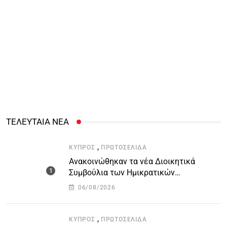
ΤΕΛΕΥΤΑΙΑ ΝΕΑ
,
ΚΎΠΡΟΣ
ΠΡΩΤΟΣΈΛΙΔΑ
Ανακοινώθηκαν τα νέα Διοικητικά
Συμβούλια των Ημικρατικών
Οργανισμών – Όλη η λίστα με τα
06/08/2026
ονόματα
,
ΚΎΠΡΟΣ
ΠΡΩΤΟΣΈΛΙΔΑ