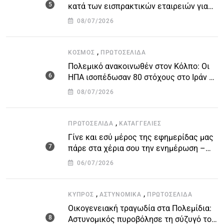
κατά των εισπρακτικών εταιρειών για
την προστασία των δανειοληπτών
08/07/2026
,
ΚΌΣΜΟΣ
ΠΡΩΤΟΣΈΛΙΔΑ
Πολεμικό ανακοινωθέν στον Κόλπο: Οι
ΗΠΑ ισοπέδωσαν 80 στόχους στο Ιράν –
Μπαράζ επιθέσεων σε αμερικανικές
08/07/2026
βάσεις
,
ΠΡΩΤΟΣΈΛΙΔΑ
ΚΑΤΑΓΓΕΛΙΕΣ
Γίνε και εσύ μέρος της εφημερίδας μας
πάρε στα χέρια σου την ενημέρωση –
στείλε το δικό σου άρθρο την δική σου
06/07/2026
άποψη ή καταγγελία για δημοσίευση
,
,
ΚΎΠΡΟΣ
ΑΣΤΥΝΟΜΙΚΆ
ΠΡΩΤΟΣΈΛΙΔΑ
Οικογενειακή τραγωδία στα Πολεμίδια:
Αστυνομικός πυροβόλησε τη σύζυγό του