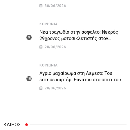
και αυτοκτόνησε
30/06/2026
ΚΟΙΝΩΝΊΑ
Νέα τραγωδία στην άσφαλτο: Νεκρός
29χρονος μοτοσικλετιστής στον
αυτοκινητόδρομο Πάφου – Λεμεσού
20/06/2026
ΚΟΙΝΩΝΊΑ
Άγριο μαχαίρωμα στη Λεμεσό: Του
έστησε καρτέρι θανάτου στο σπίτι του
για προσωπικές διαφορές – Στο
20/06/2026
νοσοκομείο 45χρονος
ΚΑΙΡΟΣ