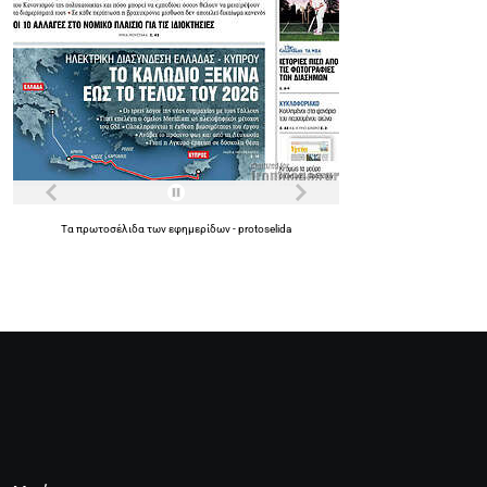
Τα
πρωτοσέλιδα
των
εφημερίδων
-
protoselida