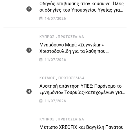
Οδηγός επιβίωσης στον καύσωνα: Όλες
οι οδηγίες του Υπουργείου Υγείας για
τις υψηλές θερμοκρασίες
14/07/2026
,
ΚΎΠΡΟΣ
ΠΡΩΤΟΣΈΛΙΔΑ
Μνημόσυνο Μαρί: «Συγγνώμη»
Χριστοδουλίδη για τα λάθη που
οδήγησαν στην τραγωδία
11/07/2026
,
ΚΌΣΜΟΣ
ΠΡΩΤΟΣΈΛΙΔΑ
Αυστηρή απάντηση ΥΠΕΞ: Παράνομο το
«μνημόνιο» Τουρκίας-κατεχομένων για
τον υποθαλάσσιο αγωγό
11/07/2026
,
ΚΎΠΡΟΣ
ΠΡΩΤΟΣΈΛΙΔΑ
Μέτωπο XREOFIX και Βαγγέλη Πανάτου