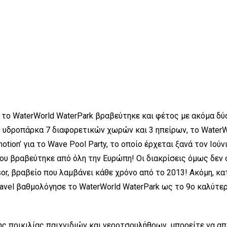
ο WaterWorld WaterPark βραβεύτηκε και φέτος με ακόμα δύο
 υδροπάρκα 7 διαφορετικών χωρών και 3 ηπείρων, το WaterW
tion’ για το Wave Pool Party, το οποίο έρχεται ξανά τον Ιούν
ου βραβεύτηκε από όλη την Ευρώπη! Οι διακρίσεις όμως δεν 
visor, βραβείο που λαμβάνει κάθε χρόνο από το 2013! Ακόμη,
Travel βαθμολόγησε το WaterWorld WaterPark ως το 9ο καλύτ
λης ποικιλίας παιχνιδιών και νεροτσουλήθρων, μπορείτε να 