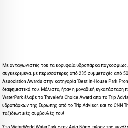
Με ανταγωνιστές του τα κορυφαία υδροπάρκα παγκοσμίως, τ
συγκεκριμένα, με περισσότερες από 235 συμμετοχές από 50
Association Awards στην κατηγορία ‘Best In-House Park Promo
διαφημιστικά του. Μάλιστα, ήταν η μοναδική εγκατάσταση π
WaterPark έλαβε το Traveler’s Choice Award από το Trip Ad
υδροπάρκων της Ευρώπης από το Trip Advisor, και το CNN 
ταξιδιωτικές συμβουλές του!
Στο WaterWorld WaterPark στην Αγία Νάπα, πέραν της μεγά