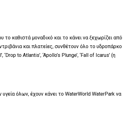
υ το καθιστά μοναδικό και το κάνει να ξεχωρίζει από
ιντριβάνια και πλατείες, συνθέτουν όλο το υδροπάρκο
to Atlantis’, ‘Apollo’s Plunge’, ‘Fall of Icarus’ (η
 υγεία όλων, έχουν κάνει το WaterWorld WaterPark να