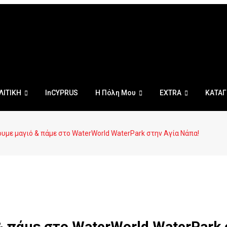
ΛΙΤΙΚΗ
InCYPRUS
Η Πόλη Μου
EXTRA
ΚΑΤΑΓ
ουμε μαγιό & πάμε στο WaterWorld WaterPark στην Αγία Νάπα!
& πάμε στο WaterWorld WaterPark 