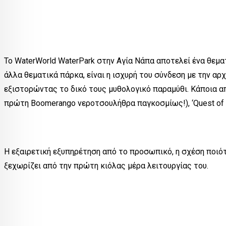
Το WaterWorld WaterPark στην Αγία Νάπα αποτελεί ένα θεμα
άλλα θεματικά πάρκα, είναι η ισχυρή του σύνδεση με την αρ
εξιστορώντας το δικό τους μυθολογικό παραμύθι. Κάποια από τα 
πρώτη Boomerango νεροτσουλήθρα παγκοσμίως!), ‘Quest of Her
Η εξαιρετική εξυπηρέτηση από το προσωπικό, η σχέση ποιότη
ξεχωρίζει από την πρώτη κιόλας μέρα λειτουργίας του.