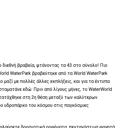
 διεθνή βραβεία, φτάνοντας τα 43 στο σύνολο! Πιο
orld WaterPark βραβεύτηκε από τα World WaterPark
ιο μαζί με πολλές άλλες εκπλήξεις, και για τα έντυπα
σταματάνε εδώ. Πριν από λίγους μήνες, το WaterWorld
 κατατάχθηκε στη 2η θέση μεταξύ των καλύτερων
ερο υδροπάρκο του κόσμου στις παγκόσμιες
απολαύσετε δροσιστικά ροφήματα, πεντανόστιμα φαγητά,