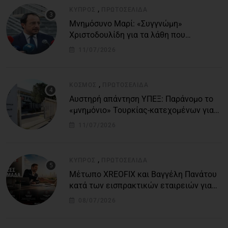
,
ΚΎΠΡΟΣ
ΠΡΩΤΟΣΈΛΙΔΑ
Μνημόσυνο Μαρί: «Συγγνώμη»
Χριστοδουλίδη για τα λάθη που
οδήγησαν στην τραγωδία
11/07/2026
,
ΚΌΣΜΟΣ
ΠΡΩΤΟΣΈΛΙΔΑ
Αυστηρή απάντηση ΥΠΕΞ: Παράνομο το
«μνημόνιο» Τουρκίας-κατεχομένων για
τον υποθαλάσσιο αγωγό
11/07/2026
,
ΚΎΠΡΟΣ
ΠΡΩΤΟΣΈΛΙΔΑ
Μέτωπο XREOFIX και Βαγγέλη Πανάτου
κατά των εισπρακτικών εταιρειών για
την προστασία των δανειοληπτών
08/07/2026