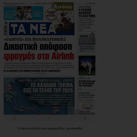
Τα
πρωτοσέλιδα
των
εφημερίδων
-
protoselida