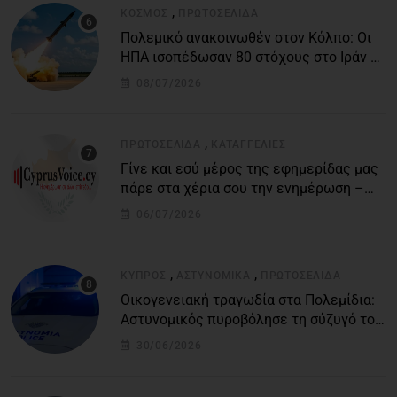
,
ΚΌΣΜΟΣ
ΠΡΩΤΟΣΈΛΙΔΑ
Πολεμικό ανακοινωθέν στον Κόλπο: Οι
ΗΠΑ ισοπέδωσαν 80 στόχους στο Ιράν –
Μπαράζ επιθέσεων σε αμερικανικές
08/07/2026
βάσεις
,
ΠΡΩΤΟΣΈΛΙΔΑ
ΚΑΤΑΓΓΕΛΙΕΣ
Γίνε και εσύ μέρος της εφημερίδας μας
πάρε στα χέρια σου την ενημέρωση –
στείλε το δικό σου άρθρο την δική σου
06/07/2026
άποψη ή καταγγελία για δημοσίευση
,
,
ΚΎΠΡΟΣ
ΑΣΤΥΝΟΜΙΚΆ
ΠΡΩΤΟΣΈΛΙΔΑ
Οικογενειακή τραγωδία στα Πολεμίδια:
Αστυνομικός πυροβόλησε τη σύζυγό του
και αυτοκτόνησε
30/06/2026