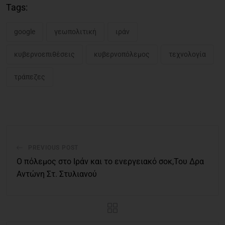
Tags:
google
γεωπολιτική
ιράν
κυβερνοεπιθέσεις
κυβερνοπόλεμος
τεχνολογία
τράπεζες
PREVIOUS POST
Ο πόλεμος στο Ιράν και το ενεργειακό σοκ,Του Δρα
Αντώνη Στ. Στυλιανού