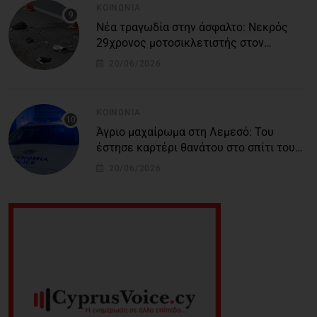
ΚΟΙΝΩΝΊΑ
Νέα τραγωδία στην άσφαλτο: Νεκρός
29χρονος μοτοσικλετιστής στον
αυτοκινητόδρομο Πάφου – Λεμεσού
20/06/2026
ΚΟΙΝΩΝΊΑ
Άγριο μαχαίρωμα στη Λεμεσό: Του
έστησε καρτέρι θανάτου στο σπίτι του
για προσωπικές διαφορές – Στο
20/06/2026
νοσοκομείο 45χρονος