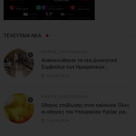
ΤΕΛΕΥΤΑΙΑ ΝΕΑ
,
ΚΎΠΡΟΣ
ΠΡΩΤΟΣΈΛΙΔΑ
Ανακοινώθηκαν τα νέα Διοικητικά
Συμβούλια των Ημικρατικών
Οργανισμών – Όλη η λίστα με τα
06/08/2026
ονόματα
,
ΚΎΠΡΟΣ
ΠΡΩΤΟΣΈΛΙΔΑ
Οδηγός επιβίωσης στον καύσωνα: Όλες
οι οδηγίες του Υπουργείου Υγείας για
τις υψηλές θερμοκρασίες
14/07/2026